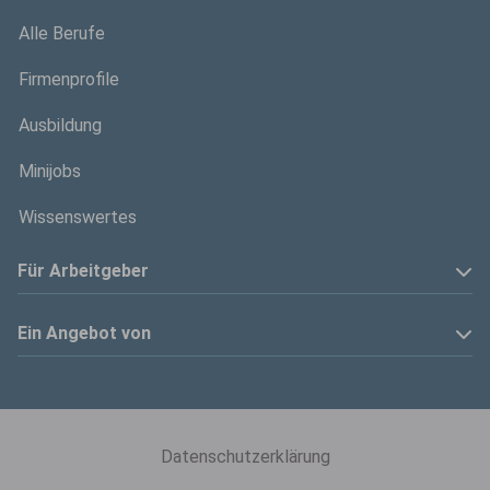
Alle Berufe
Firmenprofile
Ausbildung
Minijobs
Wissenswertes
Für Arbeitgeber
Anzeige schalten
Ein Angebot von
Privatinserenten
Kölner Stadt-Anzeiger
Kontakt
Kölnische Rundschau
Datenschutzerklärung
Mediadaten
Express