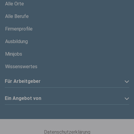
Alle Orte
Alle Berufe
Firmenprofile
Ausbildung
Minijobs
Wissenswertes
Für Arbeitgeber
Anzeige schalten
Ein Angebot von
Privatinserenten
Kölner Stadt-Anzeiger
Kontakt
Kölnische Rundschau
Datenschutzerklärung
Mediadaten