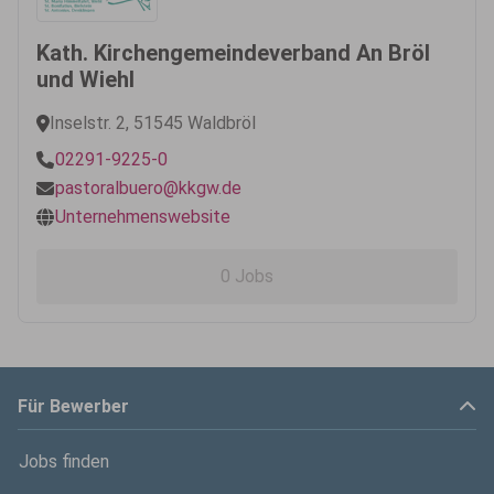
Kath. Kirchengemeindeverband An Bröl
und Wiehl
Inselstr. 2, 51545 Waldbröl
02291-9225-0
pastoralbuero@kkgw.de
Unternehmenswebsite
0 Jobs
Für Bewerber
Jobs finden