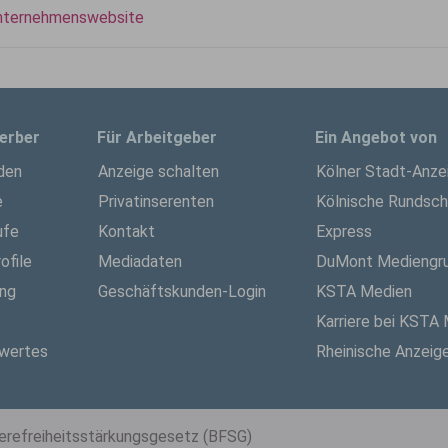
nternehmenswebsite
erber
Für Arbeitgeber
Ein Angebot von
den
Anzeige schalten
Kölner Stadt-Anze
e
Privatinserenten
Kölnische Rundsc
ufe
Kontakt
Express
ofile
Mediadaten
DuMont Mediengr
ung
Geschäftskunden-Login
KSTA Medien
Karriere bei KSTA
wertes
Rheinische Anzeig
ierefreiheitsstärkungsgesetz (BFSG)