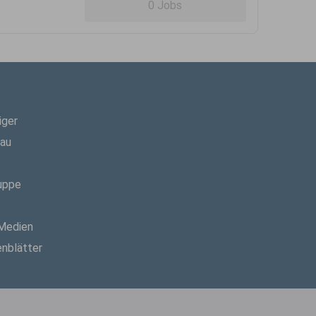
0 Jobs
iger
hau
uppe
 Medien
enblätter