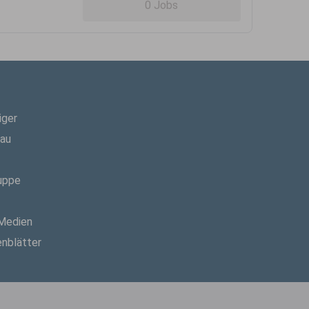
0 Jobs
iger
hau
uppe
 Medien
enblätter