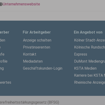
Unternehmenswebsite
erber
Für Arbeitgeber
Ein Angebot von
den
Anzeige schalten
Kölner Stadt-Anze
e
Privatinserenten
Kölnische Rundsc
ufe
Kontakt
Express
ofile
Mediadaten
DuMont Mediengr
ung
Geschäftskunden-Login
KSTA Medien
Karriere bei KSTA
wertes
Rheinische Anzeig
ierefreiheitsstärkungsgesetz (BFSG)