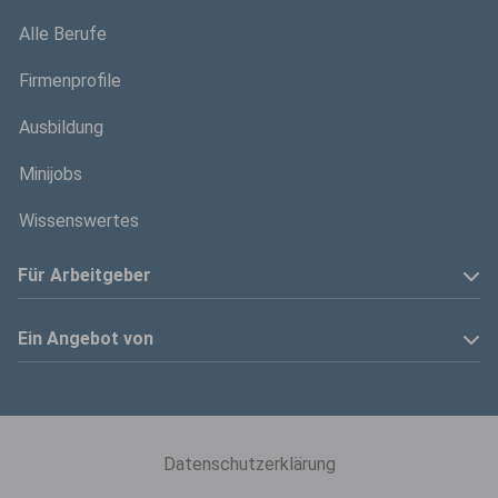
Alle Berufe
Firmenprofile
Ausbildung
Minijobs
Wissenswertes
Für Arbeitgeber
Anzeige schalten
Ein Angebot von
Privatinserenten
Kölner Stadt-Anzeiger
Kontakt
Kölnische Rundschau
Datenschutzerklärung
Mediadaten
Express