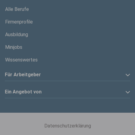
Alle Berufe
Firmenprofile
Ausbildung
Minijobs
Wissenswertes
Für Arbeitgeber
Anzeige schalten
Ein Angebot von
Privatinserenten
Kölner Stadt-Anzeiger
Kontakt
Kölnische Rundschau
Datenschutzerklärung
Mediadaten
Express