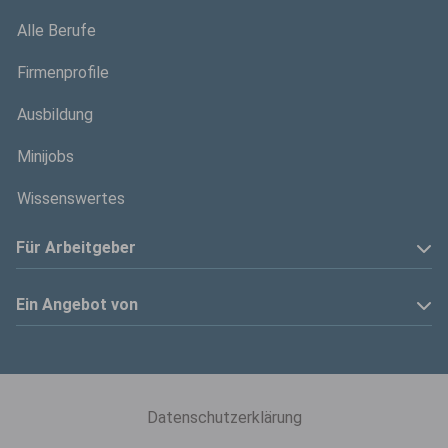
Alle Berufe
Firmenprofile
Ausbildung
Minijobs
Wissenswertes
Für Arbeitgeber
Anzeige schalten
Ein Angebot von
Privatinserenten
Kölner Stadt-Anzeiger
Kontakt
Kölnische Rundschau
Datenschutzerklärung
Mediadaten
Express