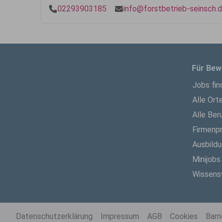
02293903185
info@forstbetrieb-seinsch.
Für Bew
Jobs fin
Alle Ort
Alle Ber
Firmenpr
Ausbild
Minijobs
Wissens
Datenschutzerklärung
Impressum
AGB
Cookies
Barr