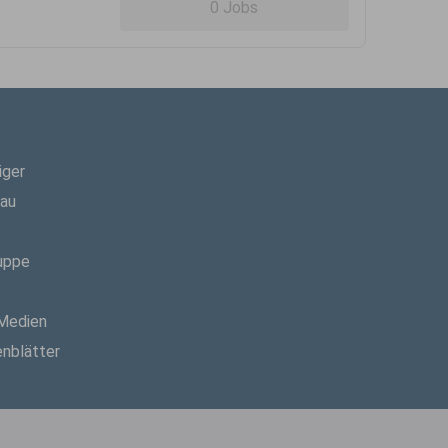
0 Jobs
iger
hau
uppe
 Medien
enblätter