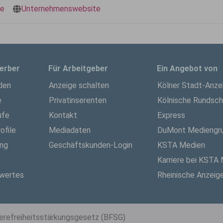
de
Unternehmenswebsite
erber
Für Arbeitgeber
Ein Angebot von
den
Anzeige schalten
Kölner Stadt-Anze
e
Privatinserenten
Kölnische Rundsc
ufe
Kontakt
Express
ofile
Mediadaten
DuMont Mediengr
ung
Geschäftskunden-Login
KSTA Medien
Karriere bei KSTA
wertes
Rheinische Anzeig
ierefreiheitsstärkungsgesetz (BFSG)