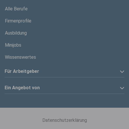
Alle Berufe
Firmenprofile
Ausbildung
Minijobs
Wissenswertes
Für Arbeitgeber
Anzeige schalten
Ein Angebot von
Privatinserenten
Kölner Stadt-Anzeiger
Kontakt
Kölnische Rundschau
Datenschutzerklärung
Mediadaten
Express