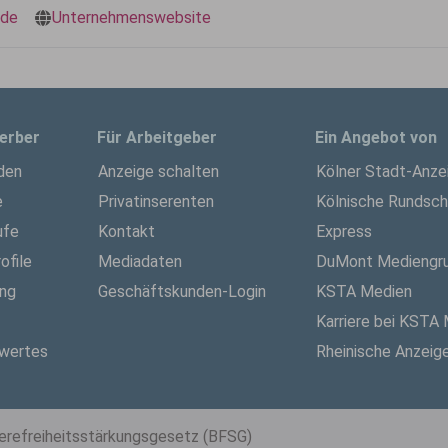
.de
Unternehmenswebsite
erber
Für Arbeitgeber
Ein Angebot von
den
Anzeige schalten
Kölner Stadt-Anze
e
Privatinserenten
Kölnische Rundsc
ufe
Kontakt
Express
ofile
Mediadaten
DuMont Mediengr
ung
Geschäftskunden-Login
KSTA Medien
Karriere bei KSTA
wertes
Rheinische Anzeig
ierefreiheitsstärkungsgesetz (BFSG)