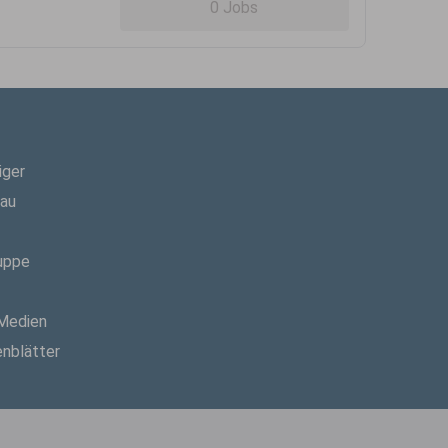
0 Jobs
iger
hau
uppe
 Medien
enblätter