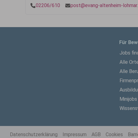
02206/610
post@evang-altenheim-lohmar
Für Bew
Jobs fin
Alle Ort
Alle Ber
Firmenpr
Ausbild
Minijobs
Wissens
Datenschutzerklärung
Impressum
AGB
Cookies
Barr