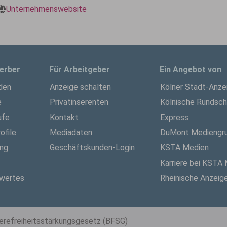
Unternehmenswebsite
erber
Für Arbeitgeber
Ein Angebot von
den
Anzeige schalten
Kölner Stadt-Anze
e
Privatinserenten
Kölnische Rundsc
ufe
Kontakt
Express
ofile
Mediadaten
DuMont Mediengr
ung
Geschäftskunden-Login
KSTA Medien
Karriere bei KSTA
wertes
Rheinische Anzeig
ierefreiheitsstärkungsgesetz (BFSG)