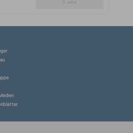
0 Jobs
iger
hau
uppe
 Medien
enblätter