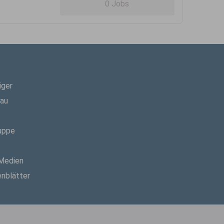
0 Jobs
iger
hau
uppe
 Medien
enblätter