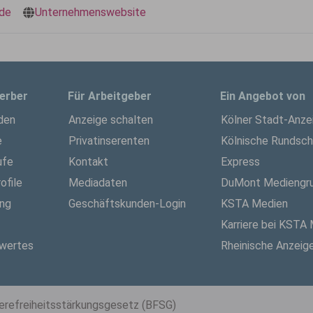
de
Unternehmenswebsite
erber
Für Arbeitgeber
Ein Angebot von
den
Anzeige schalten
Kölner Stadt-Anze
e
Privatinserenten
Kölnische Rundsc
ufe
Kontakt
Express
ofile
Mediadaten
DuMont Mediengr
ung
Geschäftskunden-Login
KSTA Medien
Karriere bei KSTA
wertes
Rheinische Anzeig
ierefreiheitsstärkungsgesetz (BFSG)