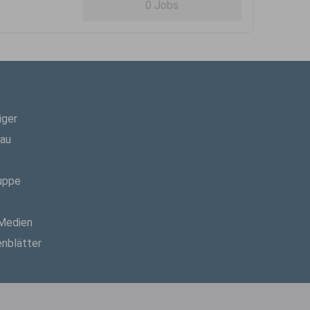
0 Jobs
iger
hau
uppe
 Medien
enblätter