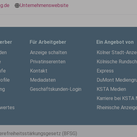
g.de
Unternehmenswebsite
erber
Für Arbeitgeber
Ein Angebot von
den
Anzeige schalten
Kölner Stadt-Anze
e
Privatinserenten
Kölnische Rundsc
ufe
Kontakt
Express
ofile
Mediadaten
DuMont Mediengr
ung
Geschäftskunden-Login
KSTA Medien
Karriere bei KSTA
wertes
Rheinische Anzeig
ierefreiheitsstärkungsgesetz (BFSG)