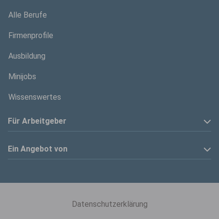
Alle Berufe
Firmenprofile
Ausbildung
Minijobs
Wissenswertes
Für Arbeitgeber
Anzeige schalten
Ein Angebot von
Privatinserenten
Kölner Stadt-Anzeiger
Kontakt
Kölnische Rundschau
Datenschutzerklärung
Mediadaten
Express