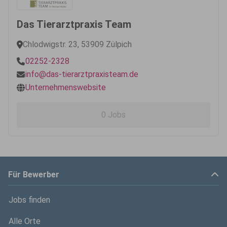
Das Tierarztpraxis Team
Chlodwigstr. 23, 53909 Zülpich
02252-2328
info@das-tierarztpraxisteam.de
Unternehmenswebsite
0 Jobs
Für Bewerber
Jobs finden
Alle Orte