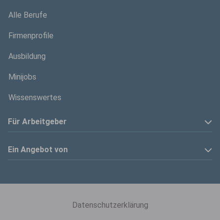
Alle Berufe
Firmenprofile
Ausbildung
Minijobs
Wissenswertes
Für Arbeitgeber
Anzeige schalten
Ein Angebot von
Privatinserenten
Kölner Stadt-Anzeiger
Kontakt
Kölnische Rundschau
Datenschutzerklärung
Mediadaten
Express