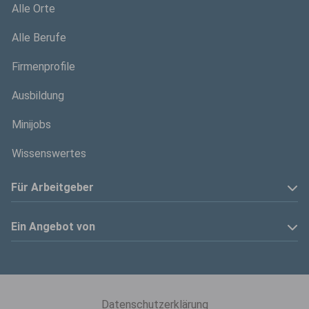
Alle Orte
Alle Berufe
Firmenprofile
Ausbildung
Minijobs
Wissenswertes
Für Arbeitgeber
Anzeige schalten
Ein Angebot von
Privatinserenten
Kölner Stadt-Anzeiger
Kontakt
Kölnische Rundschau
Datenschutzerklärung
Mediadaten