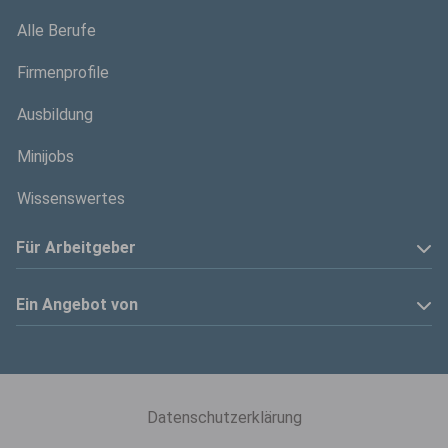
Alle Berufe
Firmenprofile
Ausbildung
Minijobs
Wissenswertes
Für Arbeitgeber
Anzeige schalten
Ein Angebot von
Privatinserenten
Kölner Stadt-Anzeiger
Kontakt
Kölnische Rundschau
Datenschutzerklärung
Mediadaten
Express