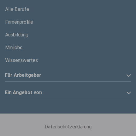
Alle Berufe
Firmenprofile
Ausbildung
Minijobs
Wissenswertes
Für Arbeitgeber
Anzeige schalten
Ein Angebot von
Privatinserenten
Kölner Stadt-Anzeiger
Kontakt
Kölnische Rundschau
Datenschutzerklärung
Mediadaten
Express