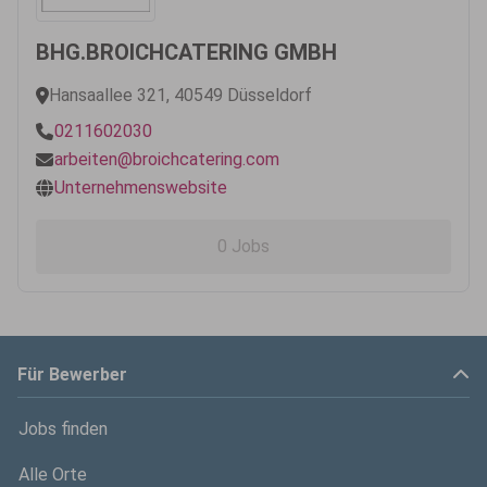
BHG.BROICHCATERING GMBH
Hansaallee 321, 40549 Düsseldorf
0211602030
arbeiten@broichcatering.com
Unternehmenswebsite
0 Jobs
Für Bewerber
Jobs finden
Alle Orte