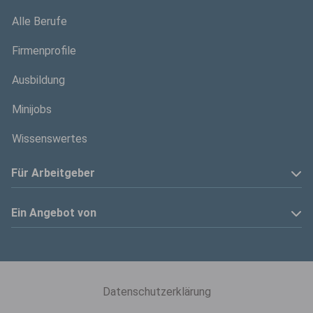
Alle Berufe
Firmenprofile
Ausbildung
Minijobs
Wissenswertes
Für Arbeitgeber
Anzeige schalten
Ein Angebot von
Privatinserenten
Kölner Stadt-Anzeiger
Kontakt
Kölnische Rundschau
Datenschutzerklärung
Mediadaten
Express