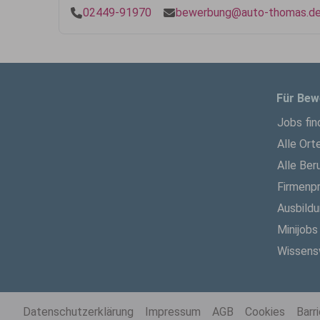
02449-91970
bewerbung@auto-thomas.d
Für Bew
Jobs fin
Alle Ort
Alle Ber
Firmenpr
Ausbild
Minijobs
Wissens
Datenschutzerklärung
Impressum
AGB
Cookies
Barr