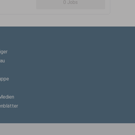
0 Jobs
iger
hau
uppe
 Medien
enblätter