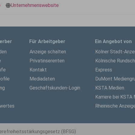
e
Unternehmenswebsite
erber
Für Arbeitgeber
Ein Angebot von
den
Anzeige schalten
Kölner Stadt-Anze
e
Privatinserenten
Kölnische Rundsc
ufe
Kontakt
Express
ofile
Mediadaten
DuMont Mediengr
ung
Geschäftskunden-Login
KSTA Medien
Karriere bei KSTA
wertes
Rheinische Anzeig
ierefreiheitsstärkungsgesetz (BFSG)