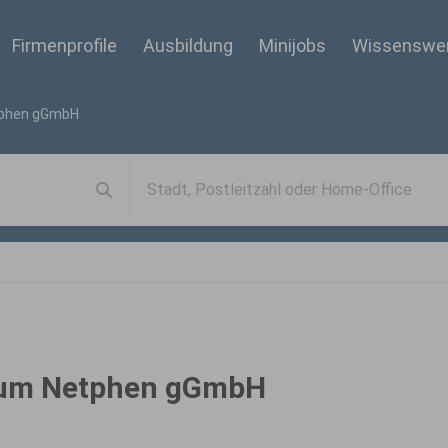
Firmenprofile
Ausbildung
Minijobs
Wissenswe
tphen gGmbH
rum Netphen gGmbH