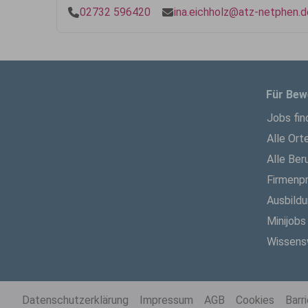
02732 596420
ina.eichholz@atz-netphen.d
Für Bew
Jobs fin
Alle Ort
Alle Ber
Firmenpr
Ausbild
Minijobs
Wissens
Datenschutzerklärung
Impressum
AGB
Cookies
Barr