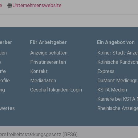
e
Unternehmenswebsite
erber
Für Arbeitgeber
Ein Angebot von
den
Anzeige schalten
Kölner Stadt-Anze
e
Privatinserenten
Kölnische Rundsc
ufe
Kontakt
Express
ofile
Mediadaten
DuMont Mediengr
ung
Geschäftskunden-Login
KSTA Medien
Karriere bei KSTA
wertes
Rheinische Anzeig
ierefreiheitsstärkungsgesetz (BFSG)