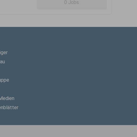
0 Jobs
iger
hau
uppe
 Medien
enblätter