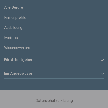
Alle Berufe
Firmenprofile
Ausbildung
Minijobs
Wissenswertes
Für Arbeitgeber
Anzeige schalten
Ein Angebot von
Privatinserenten
Kölner Stadt-Anzeiger
Kontakt
Kölnische Rundschau
Datenschutzerklärung
Mediadaten
Express